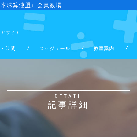
日本珠算連盟正会員教場
社アサヒ)
金・時間
スケジュール
教室案内
DETAIL
記事詳細