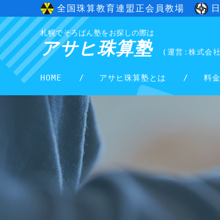
全国珠算教育連盟正会員教場
札幌でそろばん塾をお探しの際は
アサヒ珠算塾
(運営:株式会
HOME
アサヒ珠算塾とは
料