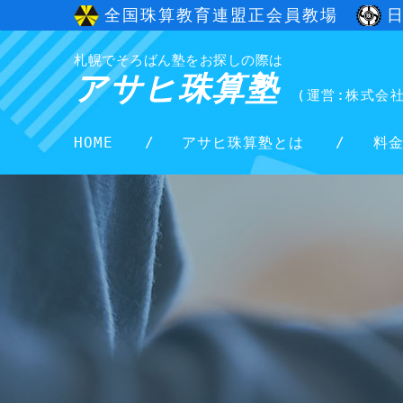
全国珠算教育連盟正会員教場
札幌でそろばん塾をお探しの際は
アサヒ珠算塾
(運営:株式会
HOME
アサヒ珠算塾とは
料