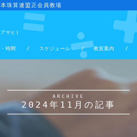
日本珠算連盟正会員教場
社アサヒ)
金・時間
スケジュール
教室案内
ARCHIVE
2024年11月の記事