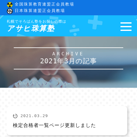
全国珠算教育連盟正会員教場
日本珠算連盟正会員教場
札幌でそろばん塾をお探しの際は
アサヒ珠算塾
ARCHIVE
2021年3月の記事
2021.03.29
検定合格者一覧ページ更新しました