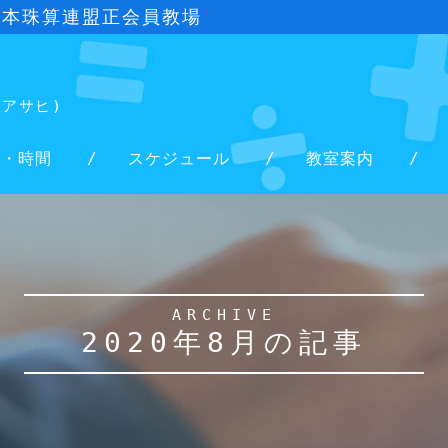
日本珠算連盟正会員教場
社アサヒ)
金・時間
スケジュール
教室案内
ARCHIVE
2020年8月の記事