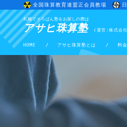
全国珠算教育連盟正会員教場
札幌でそろばん塾をお探しの際は
アサヒ珠算塾
(運営:株式会
HOME
アサヒ珠算塾とは
料