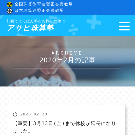
全国珠算教育連盟正会員教場
日本珠算連盟正会員教場
札幌でそろばん塾をお探しの際は
アサヒ珠算塾
ARCHIVE
2020年2月の記事
2020.02.28
【重要】3月13日(金)まで休校が延長になり
ました。