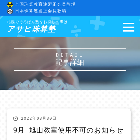
全国珠算教育連盟正会員教場
日本珠算連盟正会員教場
札幌でそろばん塾をお探しの際は
アサヒ珠算塾
DETAIL
記事詳細
2022年08月30日
9月 旭山教室使用不可のお知らせ