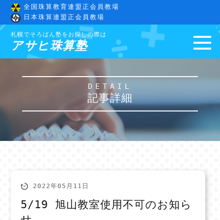
全国珠算教育連盟正会員教場
日本珠算連盟正会員教場
札幌でそろばん塾をお探しの際は
アサヒ珠算塾
DETAIL
記事詳細
2022年05月11日
5/19 旭山教室使用不可のお知ら
せ