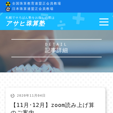
全国珠算教育連盟正会員教場
日本珠算連盟正会員教場
札幌でそろばん塾をお探しの際は
アサヒ珠算塾
DETAIL
記事詳細
2020年11月04日
【11月･12月】zoom読み上げ算
のご案内