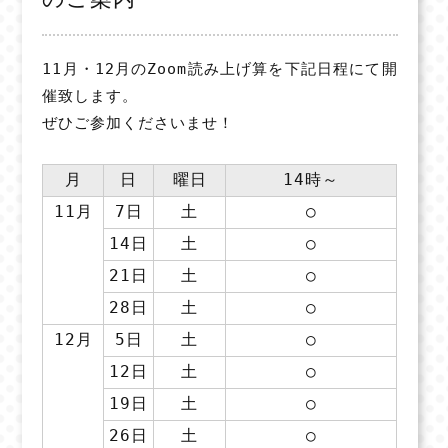
11月・12月のZoom
読み上げ算を下記日程にて開
催致します。
ぜひご参加くださいませ！
月
日
曜日
14時～
11月
7日
土
○
14日
土
○
21日
土
○
28日
土
○
12月
5日
土
○
12日
土
○
19日
土
○
26日
土
○