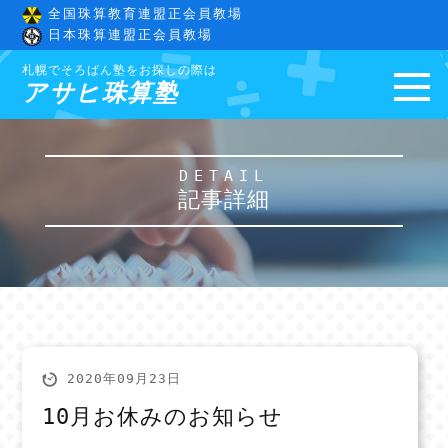
全国珠算教育連盟正会員教場
日本珠算連盟正会員教場
札幌でそろばん塾をお探しの際は
アサヒ珠算塾
DETAIL
記事詳細
2020年09月23日
10月お休みのお知らせ