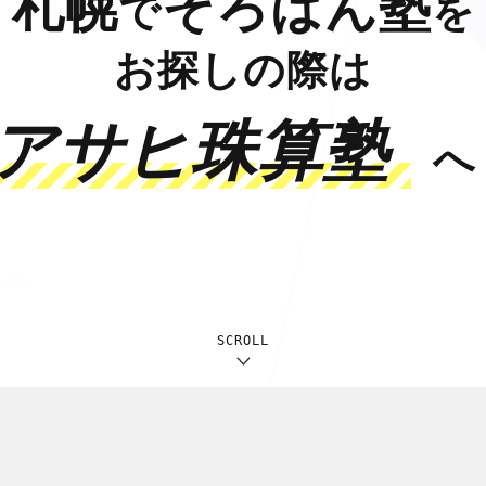
札幌
そろばん塾
で
を
お探しの際は
アサヒ珠算塾
へ
SCROLL