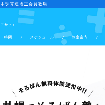
日本珠算連盟正会員教場
社アサヒ)
金・時間
スケジュール
教室案内