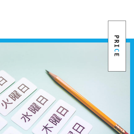
PRI
C
E