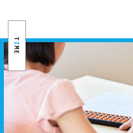
T
I
ME