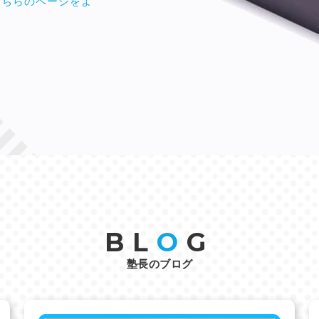
こちらのページをよ
BL
O
G
塾長のブログ