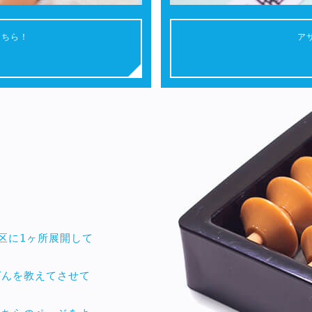
こちら！
ア
区に1ヶ所展開して
ばんを教えてさせて