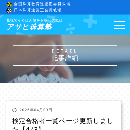
全国珠算教育連盟正会員教場
日本珠算連盟正会員教場
札幌でそろばん塾をお探しの際は
アサヒ珠算塾
DETAIL
記事詳細
2026年04月03日
検定合格者一覧ページ更新しまし
た【4/3】